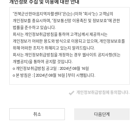
개인정보 수집 및 이용에 대한 안내
1. 이용자 : 본 약관에 따라 회사가 제공하는 서비스를 받는 자
2. 이용계약 : 서비스 이용과 관련하여 회사와 이용자간에 체결하는
"전북군산한마음지역자활센터"은(는) (이하 "회사"는) 고객님의
계약
개인정보를 중요시하며, "정보통신망 이용촉진 및 정보보호"에 관한
3. 가입 : 회사가 제공하는 신청서 양식에 해당 정보를 기입하고, 본
법률을 준수하고 있습니다.
약관에 동의하여 서비스 이용계약을 완료시키는행위
회사는 개인정보취급방침을 통하여 고객님께서 제공하시는
4. 회원 : 당 사이트에 회원가입에 필요한 개인정보를 제공하여 회원
개인정보가 어떠한 용도와 방식으로 이용되고 있으며, 개인정보보호를
등록을 한 자
위해 어떠한 조치가 취해지고 있는지 알려드립니다.
5. 이용자번호(ID) : 회원 식별과 회원의 서비스 이용을 위하여 이용자가
회사는 개인정보취급방침을 개정하는 경우 웹사이트 공지사항(또는
선정하고 회사가 승인하는 영문자와 숫자의 조합
개별공지)을 통하여 공지할 것입니다.
6. 패스워드(PASSWORD) : 회원의 정보 보호를 위해 이용자 자신이
ο 개인정보취급방침 공고일 : 2024년 08월 16일
설정한 영문자와 숫자, 특수문자의 조합
ο 본 방침은 : [ 2024년 08월 16일 ] 부터 시행됩니다.
7. 이용해지 : 회사 또는 회원이 서비스 이용 이후 그 이용계약을
종료시키는 의사표시
개인정보 수집에 대한 동의
개인정보취급방침에 동의합니다.
제3조(약관의 효력과 변경)
회사는 귀하께서 회사의 개인정보보호방침 또는 이용약관의 내용에
회원은 변경된 약관에 동의하지 않을 경우 회원 탈퇴(해지)를 요청할 수
대해 「동의한다」버튼 또는 「동의하지 않는다」버튼을 클릭할 수
있으며, 변경된 약관의 효력 발생일로부터 7일 이후에도 거부의사를
있는 절차를 마련하여, 「동의한다」버튼을 클릭하면 개인정보 수집에
취소
다음단계
표시하지 아니하고 서비스를 계속 사용할 경우 약관의 변경 사항에
대해 동의한 것으로 봅니다.
동의한 것으로 간주됩니다
① 이 약관의 서비스 화면에 게시하거나 공지사항 게시판 또는 기타의
아동의 개인정보보호
방법으로 공지함으로써 효력이 발생됩니다.
ο 회사는 만14세 미만 아동의 개인정보를 수집하는 경우 법정대리인의