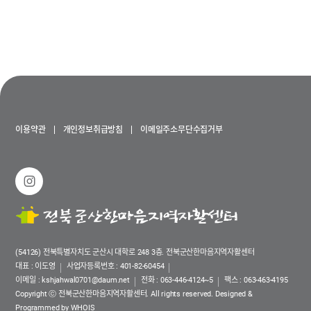
이용약관
개인정보취급방침
이메일주소무단수집거부
(54126) 전북특별자치도 군산시 대학로 248 3층. 전북군산한마음지역자활센터
대표 : 이도영
사업자등록번호 : 401-82-60454
이메일 :
kshjahwal0701@daum.net
전화 :
063-446-4124~5
팩스 : 063-463-4195
Copyright ⓒ 전북군산한마음지역자활센터. All rights reserved.
Designed &
Programmed by WHOIS