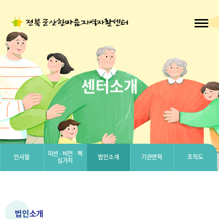
센터소개
미션 · 비전 · 핵
인사말
법인소개
기관연혁
조직도
심가치
법인소개